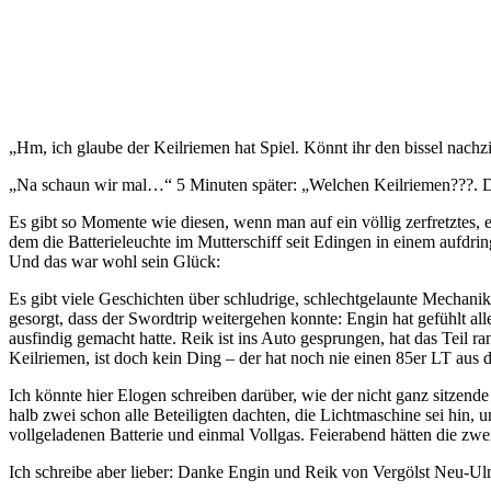
„Hm, ich glaube der Keilriemen hat Spiel. Könnt ihr den bissel nachz
„Na schaun wir mal…“ 5 Minuten später: „Welchen Keilriemen???. 
Es gibt so Momente wie diesen, wenn man auf ein völlig zerfretztes, e
dem die Batterieleuchte im Mutterschiff seit Edingen in einem aufdrin
Und das war wohl sein Glück:
Es gibt viele Geschichten über schludrige, schlechtgelaunte Mechan
gesorgt, dass der Swordtrip weitergehen konnte: Engin hat gefühlt 
ausfindig gemacht hatte. Reik ist ins Auto gesprungen, hat das Teil r
Keilriemen, ist doch kein Ding – der hat noch nie einen 85er LT aus
Ich könnte hier Elogen schreiben darüber, wie der nicht ganz sitze
halb zwei schon alle Beteiligten dachten, die Lichtmaschine sei hin,
vollgeladenen Batterie und einmal Vollgas. Feierabend hätten die z
Ich schreibe aber lieber: Danke Engin und Reik von Vergölst Neu-Ulm