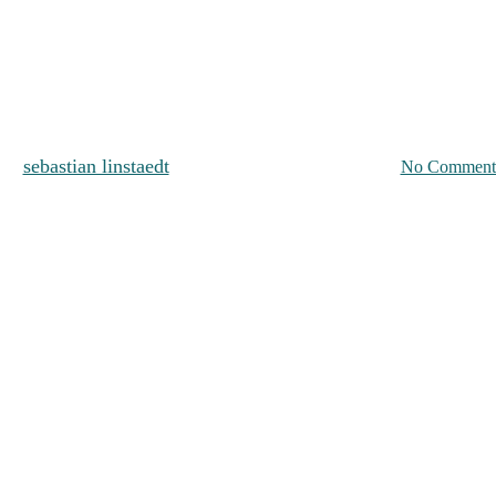
Swordtrip_Beitrag
By
sebastian linstaedt
9. Juli 2016
Dezember 21st, 2025
No Comment