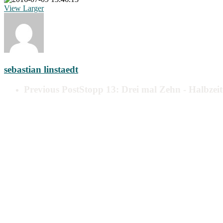
View Larger
sebastian linstaedt
Previous Post
Stopp 13: Drei mal Zehn - Halbzei