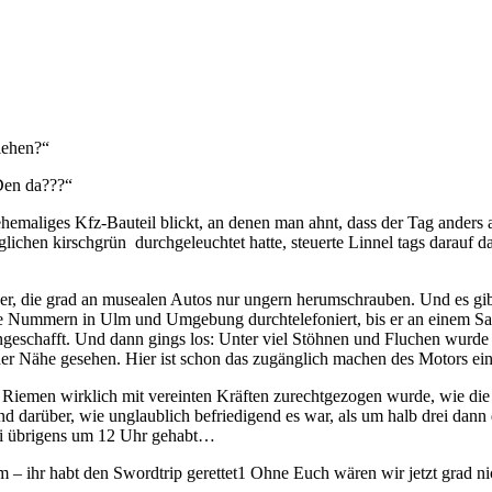
iehen?“
Den da???“
hemaliges Kfz-Bauteil blickt, an denen man ahnt, dass der Tag anders a
glichen kirschgrün durchgeleuchtet hatte, steuerte Linnel tags darauf 
iker, die grad an musealen Autos nur ungern herumschrauben. Und es g
alle Nummern in Ulm und Umgebung durchtelefoniert, bis er an einem 
angeschafft. Und dann gings los: Unter viel Stöhnen und Fluchen wurde d
 der Nähe gesehen. Hier ist schon das zugänglich machen des Motors ei
nde Riemen wirklich mit vereinten Kräften zurechtgezogen wurde, wie d
 und darüber, wie unglaublich befriedigend es war, als um halb drei da
wei übrigens um 12 Uhr gehabt…
 – ihr habt den Swordtrip gerettet1 Ohne Euch wären wir jetzt grad n