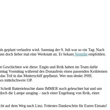
ls geplant verlaufen wird. Samstag der 9. Juli war so ein Tag: Nach
dann doch lieber mal eine Werkstatt an. Er bekam
Vergölst
empfohlen.
ibt Geschichten wie diese: Engin und Reik haben im Team dafür
Samtag Vormittag während des Donaufests einen passenden Keilriemen
as Teil in das Mutterschiff gepflanzt. Wer nun denkt: Pffff,
nes mittelschwere OP.
ie Scheiß Batterieleuchte dann IMMER noch geleuchtet hat und um
nn doch die Lampe ausging – nach einer Engebung von Reik, einer
icht auf dem Weg nach Linz. Fettestes Dankeschön für Euren Einsatz!