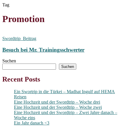
Skip
Tag
to
main
Promotion
content
Swordtrip_Beitrag
Besuch bei Mr. Trainingsschwerter
Suchen
Suchen
Recent Posts
Ein Swortrip in die Türkei – Madhat Ingulf auf HEMA
Reisen
Eine Hochzeit und der Swordtrip – Woche drei
Eine Hochzeit und der Swordtrip – Woche zwei
Eine Hochzeit und der Swordtrip – Zwei Jahre danach –
Woche eins
Ein Jahr danach <3