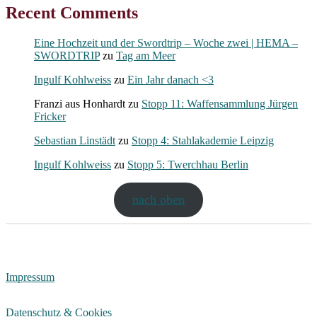
Recent Comments
Eine Hochzeit und der Swordtrip – Woche zwei | HEMA –
SWORDTRIP
zu
Tag am Meer
Ingulf Kohlweiss
zu
Ein Jahr danach <3
Franzi aus Honhardt
zu
Stopp 11: Waffensammlung Jürgen
Fricker
Sebastian Linstädt
zu
Stopp 4: Stahlakademie Leipzig
Ingulf Kohlweiss
zu
Stopp 5: Twerchhau Berlin
nach oben
Impressum
Datenschutz & Cookies